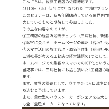
こんにちは。佐藤工務店の佐藤博昭です。
4月10日（水）仙台にて行なわれた｢工務店ブラ
このセミナーは、私も年間購読している業界専門
実しているものと期待して参加しました。
その主な内容なのですが、
①工務店の経営課題総チェック（三浦社長、
新建
②顧客に会える ホームページの戦略（宮坂社長
③スマホ活用の施工管理・原価管理術（稲田社長
三浦社長が考える工務店の経営課題の1つとして
ホームページでの集客やスマホでのICT化とい
当記事では、三浦社長にお話し頂いた｢工務店の
ます。
まず、業界の課題として、商工中金は人口減少に
ち込むと予想しています。
また、量産型のハウスメーカーがシェアを拡大して
も全て量産メーカーになっています。