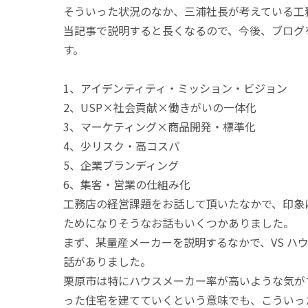
そういった状況のなか、三浦社長が考えている工
当記事で説明すると長くなるので、今後、ブログ
す。
1、アイデンティティ・ミッション・ビジョン
2、USP×社会貢献×働きがいの一体化
3、マーケティング×商品開発・標準化
4、少リスク・高コスパ
5、企業ブランディング
6、集客・営業の仕組み化
工務店の経営課題をお話して頂いたなかで、印象
ためになりそうなお話もいくつかありました。
まず、某量産メーカーを説明するなかで、VS ハ
話がありました。
栗原市は特にハウスメーカー率が高いような気が
った住宅を建てていくという意味でも、こういっ