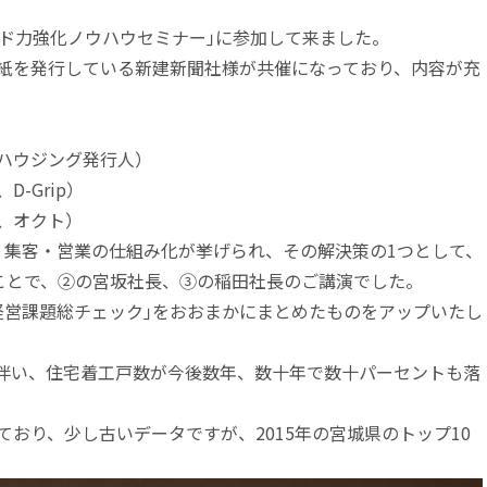
ンド力強化ノウハウセミナー｣に参加して来ました。
紙を発行している新建新聞社様が共催になっており、内容が充
ハウジング
発行人）
、
D-Grip
）
、
オクト
）
、集客・営業の仕組み化が挙げられ、その解決策の1つとして、
うことで、②の宮坂社長、③の稲田社長のご講演でした。
経営課題総チェック｣をおおまかにまとめたものをアップいたし
伴い、住宅着工戸数が今後数年、数十年で数十パーセントも落
おり、少し古いデータですが、2015年の宮城県のトップ10